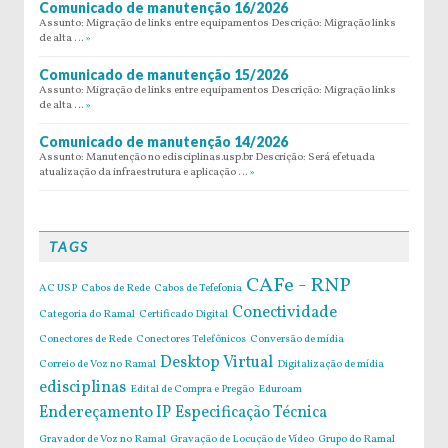
Comunicado de manutenção 16/2026
Assunto: Migração de links entre equipamentos Descrição: Migração links
de alta …
»
Comunicado de manutenção 15/2026
Assunto: Migração de links entre equipamentos Descrição: Migração links
de alta …
»
Comunicado de manutenção 14/2026
Assunto: Manutenção no edisciplinas.usp.br Descrição: Será efetuada
atualização da infraestrutura e aplicação …
»
TAGS
CAFe - RNP
AC USP
Cabos de Rede
Cabos de Tefefonia
Conectividade
Categoria do Ramal
Certificado Digital
Conectores de Rede
Conectores Telefônicos
Conversão de mídia
Desktop Virtual
Correio de Voz no Ramal
Digitalização de mídia
edisciplinas
Edital de Compra e Pregão
Eduroam
Endereçamento IP
Especificação Técnica
Gravador de Voz no Ramal
Gravação de Locução de Vídeo
Grupo do Ramal