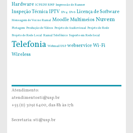
Hardware
ICPEDU RNP
Impressão de Banner
Inspeção Técnica
IPTV
Licença de Software
IPv4
IPv6
Nuvem
Moodle
Multimeios
Mensagem de Voz no Ramal
Plotagem
Produção de Vídeos
Projeto de Audiovisual
Projeto de Rede
Projeto de Rede Local
Ramal Telefônico
Suporte em Rede local
Telefonia
webservice
Wi-Fi
Webmail USP
Wireless
Atendimento:
atendimentosti@usp.br
+55 (11) 3091 6400, das 8h às 17h
Secretaria: sti@usp.br