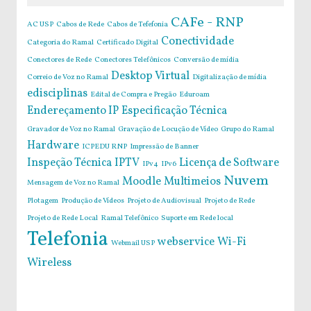
CAFe - RNP
AC USP
Cabos de Rede
Cabos de Tefefonia
Conectividade
Categoria do Ramal
Certificado Digital
Conectores de Rede
Conectores Telefônicos
Conversão de mídia
Desktop Virtual
Correio de Voz no Ramal
Digitalização de mídia
edisciplinas
Edital de Compra e Pregão
Eduroam
Endereçamento IP
Especificação Técnica
Gravador de Voz no Ramal
Gravação de Locução de Vídeo
Grupo do Ramal
Hardware
ICPEDU RNP
Impressão de Banner
Inspeção Técnica
IPTV
Licença de Software
IPv4
IPv6
Nuvem
Moodle
Multimeios
Mensagem de Voz no Ramal
Plotagem
Produção de Vídeos
Projeto de Audiovisual
Projeto de Rede
Projeto de Rede Local
Ramal Telefônico
Suporte em Rede local
Telefonia
webservice
Wi-Fi
Webmail USP
Wireless