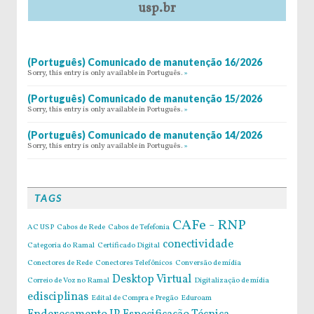
usp.br
(Português) Comunicado de manutenção 16/2026
Sorry, this entry is only available in Português.
»
(Português) Comunicado de manutenção 15/2026
Sorry, this entry is only available in Português.
»
(Português) Comunicado de manutenção 14/2026
Sorry, this entry is only available in Português.
»
TAGS
CAFe - RNP
AC USP
Cabos de Rede
Cabos de Tefefonia
conectividade
Categoria do Ramal
Certificado Digital
Conectores de Rede
Conectores Telefônicos
Conversão de mídia
Desktop Virtual
Correio de Voz no Ramal
Digitalização de mídia
edisciplinas
Edital de Compra e Pregão
Eduroam