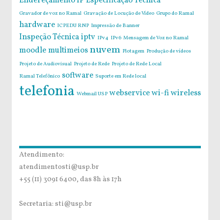
Endereçamento IP
Especificação Técnica
Gravador de voz no Ramal
Gravação de Locução de Vídeo
Grupo do Ramal
hardware
ICPEDU RNP
Impressão de Banner
Inspeção Técnica
iptv
IPv4
IPv6
Mensagem de Voz no Ramal
nuvem
moodle
multimeios
Plotagem
Produção de vídeos
Projeto de Audiovisual
Projeto de Rede
Projeto de Rede Local
software
Ramal Telefônico
Suporte em Rede local
telefonia
webservice
wi-fi
wireless
Webmail USP
Atendimento:
atendimentosti@usp.br
+55 (11) 3091 6400, das 8h às 17h
Secretaria: sti@usp.br