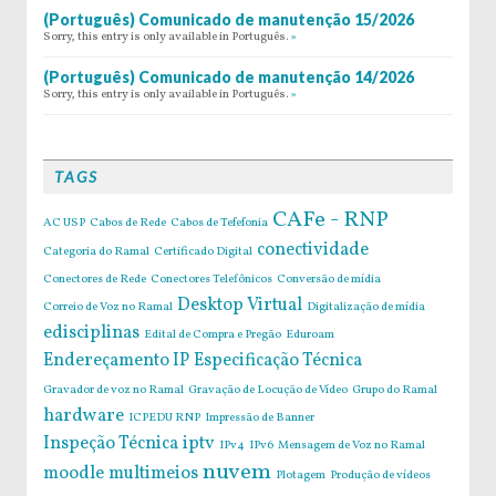
(Português) Comunicado de manutenção 15/2026
Sorry, this entry is only available in Português.
»
(Português) Comunicado de manutenção 14/2026
Sorry, this entry is only available in Português.
»
TAGS
CAFe - RNP
AC USP
Cabos de Rede
Cabos de Tefefonia
conectividade
Categoria do Ramal
Certificado Digital
Conectores de Rede
Conectores Telefônicos
Conversão de mídia
Desktop Virtual
Correio de Voz no Ramal
Digitalização de mídia
edisciplinas
Edital de Compra e Pregão
Eduroam
Endereçamento IP
Especificação Técnica
Gravador de voz no Ramal
Gravação de Locução de Vídeo
Grupo do Ramal
hardware
ICPEDU RNP
Impressão de Banner
Inspeção Técnica
iptv
IPv4
IPv6
Mensagem de Voz no Ramal
nuvem
moodle
multimeios
Plotagem
Produção de vídeos