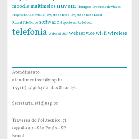
nuvem
moodle
multimeios
Plotagem
Produção de vídeos
Projeto de Audiovisual
Projeto de Rede
Projeto de Rede Local
software
Ramal Telefônico
Suporte em Rede local
telefonia
webservice
wi-fi
wireless
Webmail USP
Atendimento:
atendimentosti@usp.br
+55 (11) 3091 6400, das 8h às 17h
Secretaria: sti@usp.br
Travessa do Politécnico, 71
05508-010 - São Paulo - SP
Brasil