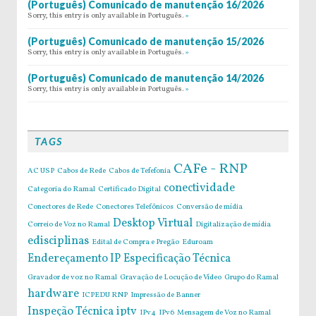
(Português) Comunicado de manutenção 16/2026
Sorry, this entry is only available in Português.
»
(Português) Comunicado de manutenção 15/2026
Sorry, this entry is only available in Português.
»
(Português) Comunicado de manutenção 14/2026
Sorry, this entry is only available in Português.
»
TAGS
CAFe - RNP
AC USP
Cabos de Rede
Cabos de Tefefonia
conectividade
Categoria do Ramal
Certificado Digital
Conectores de Rede
Conectores Telefônicos
Conversão de mídia
Desktop Virtual
Correio de Voz no Ramal
Digitalização de mídia
edisciplinas
Edital de Compra e Pregão
Eduroam
Endereçamento IP
Especificação Técnica
Gravador de voz no Ramal
Gravação de Locução de Vídeo
Grupo do Ramal
hardware
ICPEDU RNP
Impressão de Banner
Inspeção Técnica
iptv
IPv4
IPv6
Mensagem de Voz no Ramal