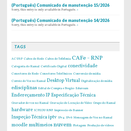
(Português) Comunicado de manutenção 15/2026
Sorry, this entry is only available in Português.
»
(Português) Comunicado de manutenção 14/2026
Sorry, this entry is only available in Português.
»
TAGS
CAFe - RNP
AC USP
Cabos de Rede
Cabos de Tefefonia
conectividade
Categoria do Ramal
Certificado Digital
Conectores de Rede
Conectores Telefônicos
Conversão de mídia
Desktop Virtual
Correio de Voz no Ramal
Digitalização de mídia
edisciplinas
Edital de Compra e Pregão
Eduroam
Endereçamento IP
Especificação Técnica
Gravador de voz no Ramal
Gravação de Locução de Vídeo
Grupo do Ramal
hardware
ICPEDU RNP
Impressão de Banner
Inspeção Técnica
iptv
IPv4
IPv6
Mensagem de Voz no Ramal
nuvem
moodle
multimeios
Plotagem
Produção de vídeos