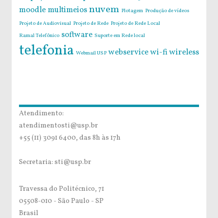
nuvem
moodle
multimeios
Plotagem
Produção de vídeos
Projeto de Audiovisual
Projeto de Rede
Projeto de Rede Local
software
Ramal Telefônico
Suporte em Rede local
telefonia
webservice
wi-fi
wireless
Webmail USP
Atendimento:
atendimentosti@usp.br
+55 (11) 3091 6400, das 8h às 17h
Secretaria: sti@usp.br
Travessa do Politécnico, 71
05508-010 - São Paulo - SP
Brasil