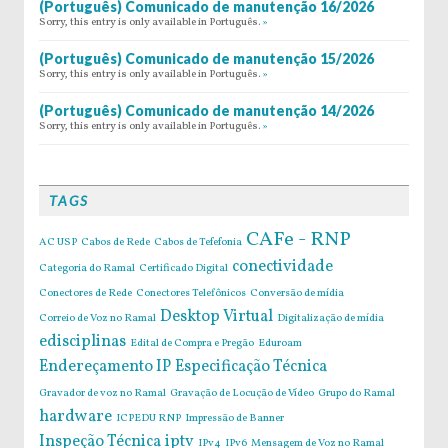
(Português) Comunicado de manutenção 16/2026
Sorry, this entry is only available in Português.
»
(Português) Comunicado de manutenção 15/2026
Sorry, this entry is only available in Português.
»
(Português) Comunicado de manutenção 14/2026
Sorry, this entry is only available in Português.
»
TAGS
CAFe - RNP
AC USP
Cabos de Rede
Cabos de Tefefonia
conectividade
Categoria do Ramal
Certificado Digital
Conectores de Rede
Conectores Telefônicos
Conversão de mídia
Desktop Virtual
Correio de Voz no Ramal
Digitalização de mídia
edisciplinas
Edital de Compra e Pregão
Eduroam
Endereçamento IP
Especificação Técnica
Gravador de voz no Ramal
Gravação de Locução de Vídeo
Grupo do Ramal
hardware
ICPEDU RNP
Impressão de Banner
Inspeção Técnica
iptv
IPv4
IPv6
Mensagem de Voz no Ramal