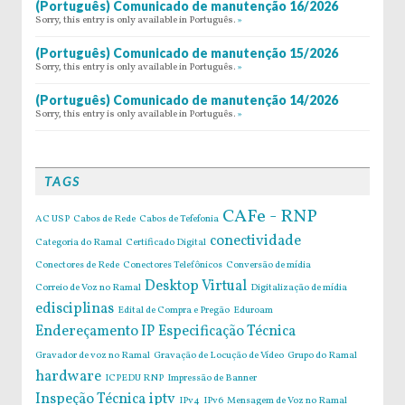
(Português) Comunicado de manutenção 16/2026
Sorry, this entry is only available in Português.
»
(Português) Comunicado de manutenção 15/2026
Sorry, this entry is only available in Português.
»
(Português) Comunicado de manutenção 14/2026
Sorry, this entry is only available in Português.
»
TAGS
CAFe - RNP
AC USP
Cabos de Rede
Cabos de Tefefonia
conectividade
Categoria do Ramal
Certificado Digital
Conectores de Rede
Conectores Telefônicos
Conversão de mídia
Desktop Virtual
Correio de Voz no Ramal
Digitalização de mídia
edisciplinas
Edital de Compra e Pregão
Eduroam
Endereçamento IP
Especificação Técnica
Gravador de voz no Ramal
Gravação de Locução de Vídeo
Grupo do Ramal
hardware
ICPEDU RNP
Impressão de Banner
Inspeção Técnica
iptv
IPv4
IPv6
Mensagem de Voz no Ramal