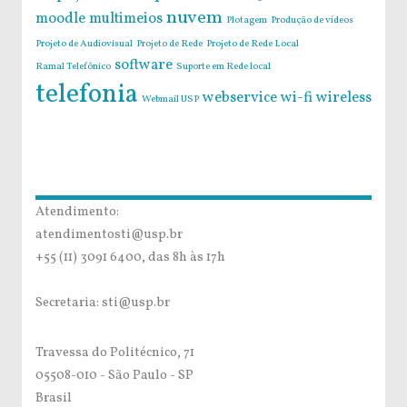
nuvem
moodle
multimeios
Plotagem
Produção de vídeos
Projeto de Audiovisual
Projeto de Rede
Projeto de Rede Local
software
Ramal Telefônico
Suporte em Rede local
telefonia
webservice
wi-fi
wireless
Webmail USP
Atendimento:
atendimentosti@usp.br
+55 (11) 3091 6400, das 8h às 17h
Secretaria: sti@usp.br
Travessa do Politécnico, 71
05508-010 - São Paulo - SP
Brasil