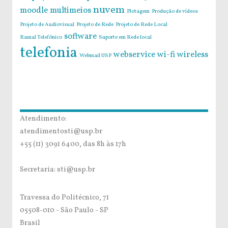
nuvem
moodle
multimeios
Plotagem
Produção de vídeos
Projeto de Audiovisual
Projeto de Rede
Projeto de Rede Local
software
Ramal Telefônico
Suporte em Rede local
telefonia
webservice
wi-fi
wireless
Webmail USP
Atendimento:
atendimentosti@usp.br
+55 (11) 3091 6400, das 8h às 17h
Secretaria: sti@usp.br
Travessa do Politécnico, 71
05508-010 - São Paulo - SP
Brasil