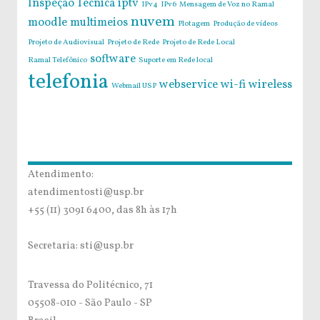
Inspeção Técnica
iptv
IPv4
IPv6
Mensagem de Voz no Ramal
nuvem
moodle
multimeios
Plotagem
Produção de vídeos
Projeto de Audiovisual
Projeto de Rede
Projeto de Rede Local
software
Ramal Telefônico
Suporte em Rede local
telefonia
webservice
wi-fi
wireless
Webmail USP
Atendimento:
atendimentosti@usp.br
+55 (11) 3091 6400, das 8h às 17h
Secretaria: sti@usp.br
Travessa do Politécnico, 71
05508-010 - São Paulo - SP