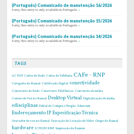
(Português) Comunicado de manutenção 16/2026
Sorry, this entry is only available in Português.
»
(Português) Comunicado de manutenção 15/2026
Sorry, this entry is only available in Português.
»
(Português) Comunicado de manutenção 14/2026
Sorry, this entry is only available in Português.
»
TAGS
CAFe - RNP
AC USP
Cabos de Rede
Cabos de Tefefonia
conectividade
Categoria do Ramal
Certificado Digital
Conectores de Rede
Conectores Telefônicos
Conversão de mídia
Desktop Virtual
Correio de Voz no Ramal
Digitalização de mídia
edisciplinas
Edital de Compra e Pregão
Eduroam
Endereçamento IP
Especificação Técnica
Gravador de voz no Ramal
Gravação de Locução de Vídeo
Grupo do Ramal
hardware
ICPEDU RNP
Impressão de Banner