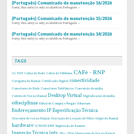
(Português) Comunicado de manutenção 16/2026
Sorry, this entry is only available in Português.
»
(Português) Comunicado de manutenção 15/2026
Sorry, this entry is only available in Português.
»
(Português) Comunicado de manutenção 14/2026
Sorry, this entry is only available in Português.
»
TAGS
CAFe - RNP
AC USP
Cabos de Rede
Cabos de Tefefonia
conectividade
Categoria do Ramal
Certificado Digital
Conectores de Rede
Conectores Telefônicos
Conversão de mídia
Desktop Virtual
Correio de Voz no Ramal
Digitalização de mídia
edisciplinas
Edital de Compra e Pregão
Eduroam
Endereçamento IP
Especificação Técnica
Gravador de voz no Ramal
Gravação de Locução de Vídeo
Grupo do Ramal
hardware
ICPEDU RNP
Impressão de Banner
Inspeção Técnica
iptv
IPv4
IPv6
Mensagem de Voz no Ramal