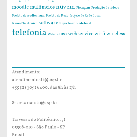
nuvem
moodle
multimeios
Plotagem
Produção de vídeos
Projeto de Audiovisual
Projeto de Rede
Projeto de Rede Local
software
Ramal Telefônico
Suporte em Rede local
telefonia
webservice
wi-fi
wireless
Webmail USP
Atendimento:
atendimentosti@usp.br
+55 (11) 3091 6400, das 8h às 17h
Secretaria: sti@usp.br
Travessa do Politécnico, 71
05508-010 - São Paulo - SP
Brasil