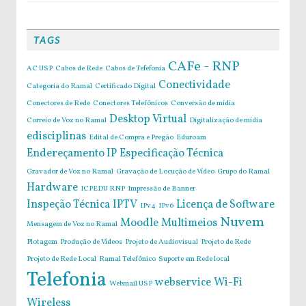
TAGS
CAFe - RNP
AC USP
Cabos de Rede
Cabos de Tefefonia
Conectividade
Categoria do Ramal
Certificado Digital
Conectores de Rede
Conectores Telefônicos
Conversão de mídia
Desktop Virtual
Correio de Voz no Ramal
Digitalização de mídia
edisciplinas
Edital de Compra e Pregão
Eduroam
Endereçamento IP
Especificação Técnica
Gravador de Voz no Ramal
Gravação de Locução de Vídeo
Grupo do Ramal
Hardware
ICPEDU RNP
Impressão de Banner
Inspeção Técnica
IPTV
Licença de Software
IPv4
IPv6
Nuvem
Moodle
Multimeios
Mensagem de Voz no Ramal
Plotagem
Produção de Vídeos
Projeto de Audiovisual
Projeto de Rede
Projeto de Rede Local
Ramal Telefônico
Suporte em Rede local
Telefonia
webservice
Wi-Fi
Webmail USP
Wireless