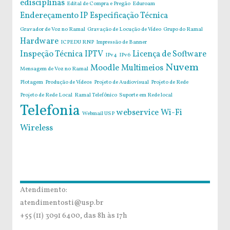
edisciplinas
Edital de Compra e Pregão
Eduroam
Endereçamento IP
Especificação Técnica
Gravador de Voz no Ramal
Gravação de Locução de Vídeo
Grupo do Ramal
Hardware
ICPEDU RNP
Impressão de Banner
Inspeção Técnica
IPTV
Licença de Software
IPv4
IPv6
Nuvem
Moodle
Multimeios
Mensagem de Voz no Ramal
Plotagem
Produção de Vídeos
Projeto de Audiovisual
Projeto de Rede
Projeto de Rede Local
Ramal Telefônico
Suporte em Rede local
Telefonia
webservice
Wi-Fi
Webmail USP
Wireless
Atendimento:
atendimentosti@usp.br
+55 (11) 3091 6400, das 8h às 17h