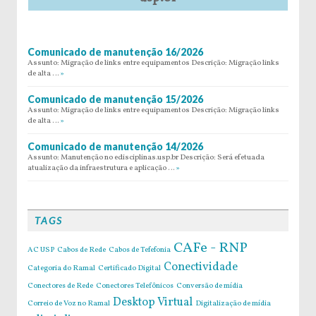
Comunicado de manutenção 16/2026
Assunto: Migração de links entre equipamentos Descrição: Migração links
de alta …
»
Comunicado de manutenção 15/2026
Assunto: Migração de links entre equipamentos Descrição: Migração links
de alta …
»
Comunicado de manutenção 14/2026
Assunto: Manutenção no edisciplinas.usp.br Descrição: Será efetuada
atualização da infraestrutura e aplicação …
»
TAGS
CAFe - RNP
AC USP
Cabos de Rede
Cabos de Tefefonia
Conectividade
Categoria do Ramal
Certificado Digital
Conectores de Rede
Conectores Telefônicos
Conversão de mídia
Desktop Virtual
Correio de Voz no Ramal
Digitalização de mídia