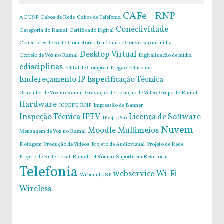
CAFe - RNP
AC USP
Cabos de Rede
Cabos de Tefefonia
Conectividade
Categoria do Ramal
Certificado Digital
Conectores de Rede
Conectores Telefônicos
Conversão de mídia
Desktop Virtual
Correio de Voz no Ramal
Digitalização de mídia
edisciplinas
Edital de Compra e Pregão
Eduroam
Endereçamento IP
Especificação Técnica
Gravador de Voz no Ramal
Gravação de Locução de Vídeo
Grupo do Ramal
Hardware
ICPEDU RNP
Impressão de Banner
Inspeção Técnica
IPTV
Licença de Software
IPv4
IPv6
Nuvem
Moodle
Multimeios
Mensagem de Voz no Ramal
Plotagem
Produção de Vídeos
Projeto de Audiovisual
Projeto de Rede
Projeto de Rede Local
Ramal Telefônico
Suporte em Rede local
Telefonia
webservice
Wi-Fi
Webmail USP
Wireless