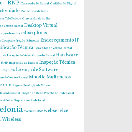
e - RNP
Categoria do Ramal
Certificado Digital
ctividade
Conectores de Rede
res Telefônicos
Conversão de mídia
Desktop Virtual
 de Voz no Ramal
edisciplinas
zação de mídia
Endereçamento IP
de Compra e Pregão
Eduroam
ificação Técnica
Gravador de Voz no Ramal
Hardware
o de Locução de Vídeo
Grupo do Ramal
Inspeção Técnica
 RNP
Impressão de Banner
Licença de Software
IPv4
IPv6
Moodle
Multimeios
m de Voz no Ramal
em
Plotagem
Produção de Vídeos
de Audiovisual
Projeto de Rede
Projeto de Rede Local
elefônico
Suporte em Rede local
efonia
webservice
Webmail USP
i
Wireless