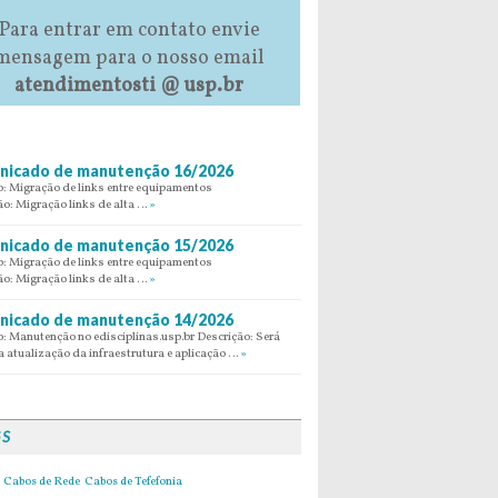
Para entrar em contato envie
mensagem para o nosso email
atendimentosti @ usp.br
icado de manutenção 16/2026
: Migração de links entre equipamentos
ão: Migração links de alta …
»
icado de manutenção 15/2026
: Migração de links entre equipamentos
ão: Migração links de alta …
»
icado de manutenção 14/2026
: Manutenção no edisciplinas.usp.br Descrição: Será
 atualização da infraestrutura e aplicação …
»
GS
Cabos de Rede
Cabos de Tefefonia