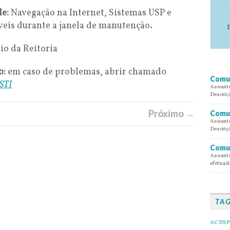
de:
Navegação na Internet, Sistemas USP e
áveis durante a janela de manutenção.
dio da Reitoria
o:
em caso de problemas, abrir chamado
Comun
 STI
Assunto
Descriç
Próximo →
Comun
Assunto
Descriç
Comun
Assunto
efetuada
TA
AC USP