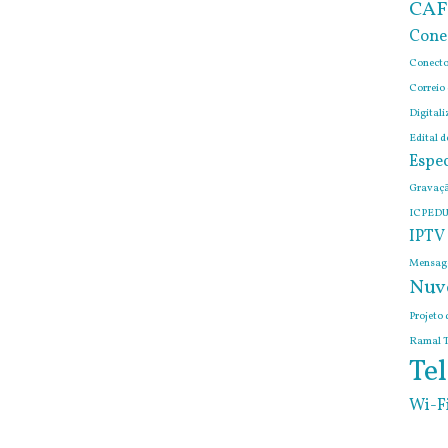
CAF
Cone
Conecto
Correio
Digitali
Edital 
Espec
Gravaçã
ICPEDU
IPTV
Mensage
Nuv
Projeto 
Ramal T
Tel
Wi-F