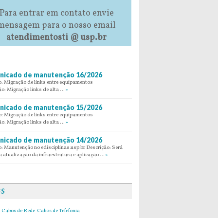
Para entrar em contato envie
mensagem para o nosso email
atendimentosti @ usp.br
icado de manutenção 16/2026
: Migração de links entre equipamentos
ão: Migração links de alta …
»
icado de manutenção 15/2026
: Migração de links entre equipamentos
ão: Migração links de alta …
»
icado de manutenção 14/2026
: Manutenção no edisciplinas.usp.br Descrição: Será
 atualização da infraestrutura e aplicação …
»
GS
Cabos de Rede
Cabos de Tefefonia