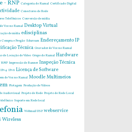
e - RNP
Categoria do Ramal
Certificado Digital
ctividade
Conectores de Rede
res Telefônicos
Conversão de mídia
Desktop Virtual
 de Voz no Ramal
edisciplinas
zação de mídia
Endereçamento IP
de Compra e Pregão
Eduroam
ificação Técnica
Gravador de Voz no Ramal
Hardware
o de Locução de Vídeo
Grupo do Ramal
Inspeção Técnica
 RNP
Impressão de Banner
Licença de Software
IPv4
IPv6
Moodle
Multimeios
m de Voz no Ramal
em
Plotagem
Produção de Vídeos
de Audiovisual
Projeto de Rede
Projeto de Rede Local
elefônico
Suporte em Rede local
efonia
webservice
Webmail USP
i
Wireless