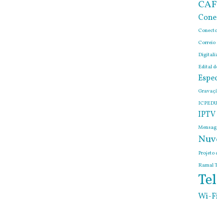
CAF
Cone
Conecto
Correio
Digitali
Edital 
Espec
Gravaçã
ICPEDU
IPTV
Mensage
Nuv
Projeto 
Ramal T
Tel
Wi-F