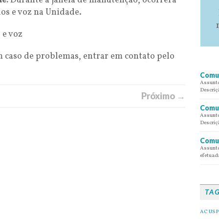
de:
Durante a janela de manutenção, ocorrerá
os e voz na Unidade.
 e voz
 caso de problemas, entrar em contato pelo
Comun
Assunto
Descriç
Próximo →
Comun
Assunto
Descriç
Comun
Assunto
efetuada
TA
AC USP