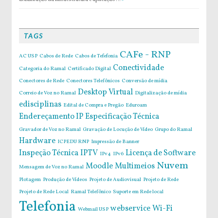
TAGS
CAFe - RNP
AC USP
Cabos de Rede
Cabos de Tefefonia
Conectividade
Categoria do Ramal
Certificado Digital
Conectores de Rede
Conectores Telefônicos
Conversão de mídia
Desktop Virtual
Correio de Voz no Ramal
Digitalização de mídia
edisciplinas
Edital de Compra e Pregão
Eduroam
Endereçamento IP
Especificação Técnica
Gravador de Voz no Ramal
Gravação de Locução de Vídeo
Grupo do Ramal
Hardware
ICPEDU RNP
Impressão de Banner
Inspeção Técnica
IPTV
Licença de Software
IPv4
IPv6
Nuvem
Moodle
Multimeios
Mensagem de Voz no Ramal
Plotagem
Produção de Vídeos
Projeto de Audiovisual
Projeto de Rede
Projeto de Rede Local
Ramal Telefônico
Suporte em Rede local
Telefonia
webservice
Wi-Fi
Webmail USP