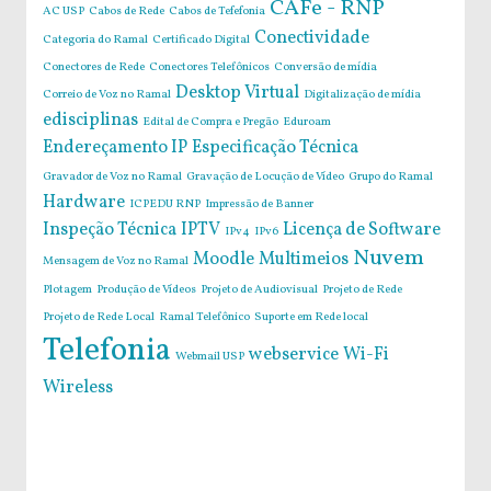
CAFe - RNP
AC USP
Cabos de Rede
Cabos de Tefefonia
Conectividade
Categoria do Ramal
Certificado Digital
Conectores de Rede
Conectores Telefônicos
Conversão de mídia
Desktop Virtual
Correio de Voz no Ramal
Digitalização de mídia
edisciplinas
Edital de Compra e Pregão
Eduroam
Endereçamento IP
Especificação Técnica
Gravador de Voz no Ramal
Gravação de Locução de Vídeo
Grupo do Ramal
Hardware
ICPEDU RNP
Impressão de Banner
Inspeção Técnica
IPTV
Licença de Software
IPv4
IPv6
Nuvem
Moodle
Multimeios
Mensagem de Voz no Ramal
Plotagem
Produção de Vídeos
Projeto de Audiovisual
Projeto de Rede
Projeto de Rede Local
Ramal Telefônico
Suporte em Rede local
Telefonia
webservice
Wi-Fi
Webmail USP
Wireless