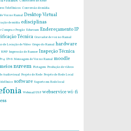
tividade
Conectores de Rede
res Telefônicos
Conversão de mídia
Desktop Virtual
 de Voz no Ramal
edisciplinas
zação de mídia
Endereçamento IP
de Compra e Pregão
Eduroam
ificação Técnica
Gravador de voz no Ramal
hardware
o de Locução de Vídeo
Grupo do Ramal
Inspeção Técnica
 RNP
Impressão de Banner
moodle
Pv4
IPv6
Mensagem de Voz no Ramal
nuvem
imeios
Plotagem
Produção de vídeos
de Audiovisual
Projeto de Rede
Projeto de Rede Local
software
elefônico
Suporte em Rede local
efonia
webservice
wi-fi
Webmail USP
ess