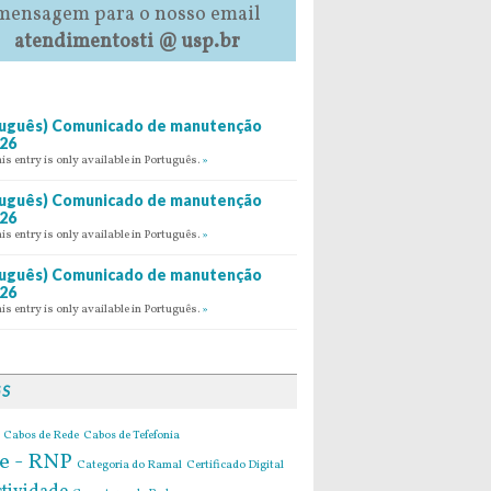
mensagem para o nosso email
atendimentosti @ usp.br
uguês) Comunicado de manutenção
26
his entry is only available in Português.
»
uguês) Comunicado de manutenção
26
his entry is only available in Português.
»
uguês) Comunicado de manutenção
26
his entry is only available in Português.
»
GS
Cabos de Rede
Cabos de Tefefonia
e - RNP
Categoria do Ramal
Certificado Digital