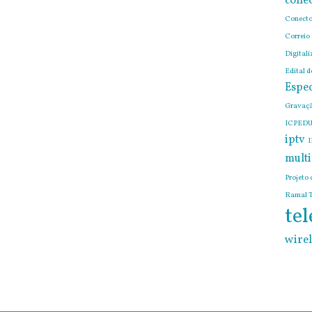
conec
Conecto
Correio
Digitali
Edital 
Espec
Gravaçã
ICPEDU
iptv
I
mult
Projeto 
Ramal T
tel
wirel