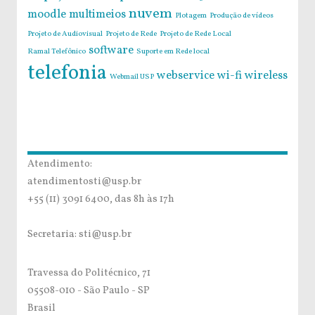
nuvem
moodle
multimeios
Plotagem
Produção de vídeos
Projeto de Audiovisual
Projeto de Rede
Projeto de Rede Local
software
Ramal Telefônico
Suporte em Rede local
telefonia
webservice
wi-fi
wireless
Webmail USP
Atendimento:
atendimentosti@usp.br
+55 (11) 3091 6400, das 8h às 17h
Secretaria: sti@usp.br
Travessa do Politécnico, 71
05508-010 - São Paulo - SP
Brasil