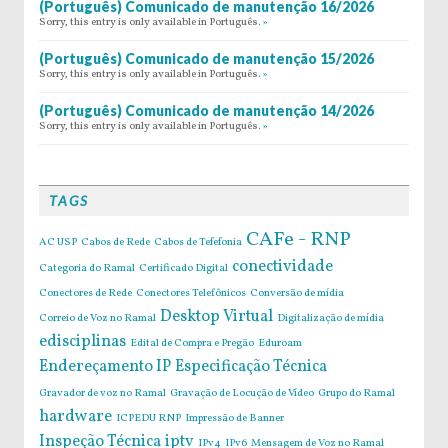
(Português) Comunicado de manutenção 16/2026
Sorry, this entry is only available in Português.
»
(Português) Comunicado de manutenção 15/2026
Sorry, this entry is only available in Português.
»
(Português) Comunicado de manutenção 14/2026
Sorry, this entry is only available in Português.
»
TAGS
CAFe - RNP
AC USP
Cabos de Rede
Cabos de Tefefonia
conectividade
Categoria do Ramal
Certificado Digital
Conectores de Rede
Conectores Telefônicos
Conversão de mídia
Desktop Virtual
Correio de Voz no Ramal
Digitalização de mídia
edisciplinas
Edital de Compra e Pregão
Eduroam
Endereçamento IP
Especificação Técnica
Gravador de voz no Ramal
Gravação de Locução de Vídeo
Grupo do Ramal
hardware
ICPEDU RNP
Impressão de Banner
Inspeção Técnica
iptv
IPv4
IPv6
Mensagem de Voz no Ramal