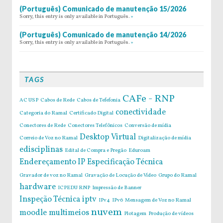
(Português) Comunicado de manutenção 15/2026
Sorry, this entry is only available in Português.
»
(Português) Comunicado de manutenção 14/2026
Sorry, this entry is only available in Português.
»
TAGS
CAFe - RNP
AC USP
Cabos de Rede
Cabos de Tefefonia
conectividade
Categoria do Ramal
Certificado Digital
Conectores de Rede
Conectores Telefônicos
Conversão de mídia
Desktop Virtual
Correio de Voz no Ramal
Digitalização de mídia
edisciplinas
Edital de Compra e Pregão
Eduroam
Endereçamento IP
Especificação Técnica
Gravador de voz no Ramal
Gravação de Locução de Vídeo
Grupo do Ramal
hardware
ICPEDU RNP
Impressão de Banner
Inspeção Técnica
iptv
IPv4
IPv6
Mensagem de Voz no Ramal
nuvem
moodle
multimeios
Plotagem
Produção de vídeos