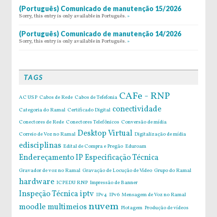
(Português) Comunicado de manutenção 15/2026
Sorry, this entry is only available in Português.
»
(Português) Comunicado de manutenção 14/2026
Sorry, this entry is only available in Português.
»
TAGS
CAFe - RNP
AC USP
Cabos de Rede
Cabos de Tefefonia
conectividade
Categoria do Ramal
Certificado Digital
Conectores de Rede
Conectores Telefônicos
Conversão de mídia
Desktop Virtual
Correio de Voz no Ramal
Digitalização de mídia
edisciplinas
Edital de Compra e Pregão
Eduroam
Endereçamento IP
Especificação Técnica
Gravador de voz no Ramal
Gravação de Locução de Vídeo
Grupo do Ramal
hardware
ICPEDU RNP
Impressão de Banner
Inspeção Técnica
iptv
IPv4
IPv6
Mensagem de Voz no Ramal
nuvem
moodle
multimeios
Plotagem
Produção de vídeos