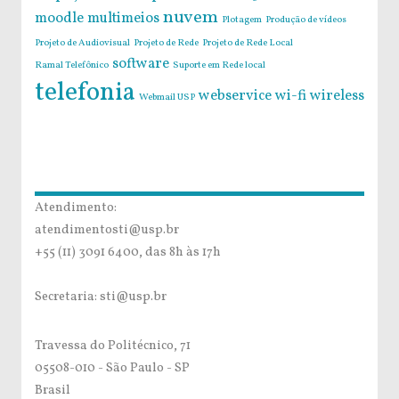
nuvem
moodle
multimeios
Plotagem
Produção de vídeos
Projeto de Audiovisual
Projeto de Rede
Projeto de Rede Local
software
Ramal Telefônico
Suporte em Rede local
telefonia
webservice
wi-fi
wireless
Webmail USP
Atendimento:
atendimentosti@usp.br
+55 (11) 3091 6400, das 8h às 17h
Secretaria: sti@usp.br
Travessa do Politécnico, 71
05508-010 - São Paulo - SP
Brasil