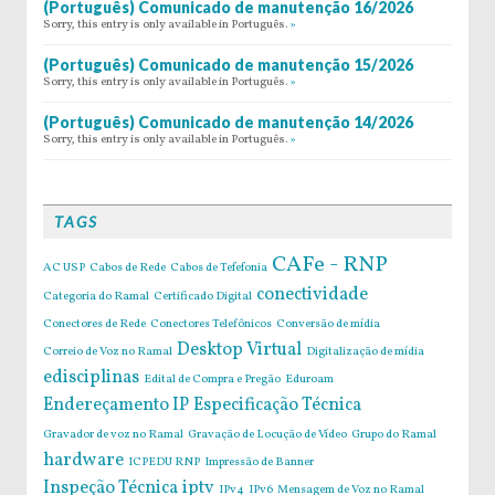
(Português) Comunicado de manutenção 16/2026
Sorry, this entry is only available in Português.
»
(Português) Comunicado de manutenção 15/2026
Sorry, this entry is only available in Português.
»
(Português) Comunicado de manutenção 14/2026
Sorry, this entry is only available in Português.
»
TAGS
CAFe - RNP
AC USP
Cabos de Rede
Cabos de Tefefonia
conectividade
Categoria do Ramal
Certificado Digital
Conectores de Rede
Conectores Telefônicos
Conversão de mídia
Desktop Virtual
Correio de Voz no Ramal
Digitalização de mídia
edisciplinas
Edital de Compra e Pregão
Eduroam
Endereçamento IP
Especificação Técnica
Gravador de voz no Ramal
Gravação de Locução de Vídeo
Grupo do Ramal
hardware
ICPEDU RNP
Impressão de Banner
Inspeção Técnica
iptv
IPv4
IPv6
Mensagem de Voz no Ramal