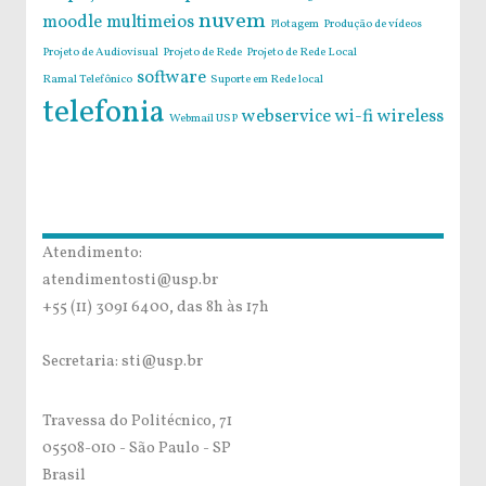
nuvem
moodle
multimeios
Plotagem
Produção de vídeos
Projeto de Audiovisual
Projeto de Rede
Projeto de Rede Local
software
Ramal Telefônico
Suporte em Rede local
telefonia
webservice
wi-fi
wireless
Webmail USP
Atendimento:
atendimentosti@usp.br
+55 (11) 3091 6400, das 8h às 17h
Secretaria: sti@usp.br
Travessa do Politécnico, 71
05508-010 - São Paulo - SP
Brasil