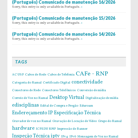
(Português) Comunicado de manutenção 16/2026
Sorry, this entry is only available in Português.
»
(Português) Comunicado de manutenção 15/2026
Sorry, this entry is only available in Português.
»
(Português) Comunicado de manutenção 14/2026
Sorry, this entry is only available in Português.
»
TAGS
CAFe - RNP
AC USP
Cabos de Rede
Cabos de Tefefonia
conectividade
Categoria do Ramal
Certificado Digital
Conectores de Rede
Conectores Telefônicos
Conversão de mídia
Desktop Virtual
Correio de Voz no Ramal
Digitalização de mídia
edisciplinas
Edital de Compra e Pregão
Eduroam
Endereçamento IP
Especificação Técnica
Gravador de voz no Ramal
Gravação de Locução de Vídeo
Grupo do Ramal
hardware
ICPEDU RNP
Impressão de Banner
Inspeção Técnica
iptv
IPv4
IPv6
Mensagem de Voz no Ramal