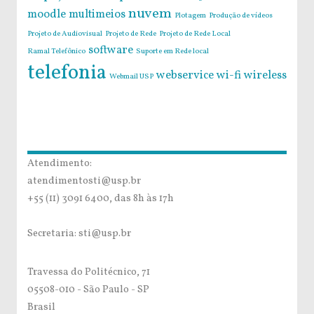
nuvem
moodle
multimeios
Plotagem
Produção de vídeos
Projeto de Audiovisual
Projeto de Rede
Projeto de Rede Local
software
Ramal Telefônico
Suporte em Rede local
telefonia
webservice
wi-fi
wireless
Webmail USP
Atendimento:
atendimentosti@usp.br
+55 (11) 3091 6400, das 8h às 17h
Secretaria: sti@usp.br
Travessa do Politécnico, 71
05508-010 - São Paulo - SP
Brasil