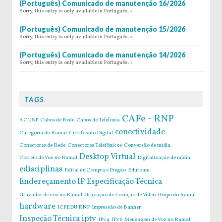
(Português) Comunicado de manutenção 16/2026
Sorry, this entry is only available in Português.
»
(Português) Comunicado de manutenção 15/2026
Sorry, this entry is only available in Português.
»
(Português) Comunicado de manutenção 14/2026
Sorry, this entry is only available in Português.
»
TAGS
CAFe - RNP
AC USP
Cabos de Rede
Cabos de Tefefonia
conectividade
Categoria do Ramal
Certificado Digital
Conectores de Rede
Conectores Telefônicos
Conversão de mídia
Desktop Virtual
Correio de Voz no Ramal
Digitalização de mídia
edisciplinas
Edital de Compra e Pregão
Eduroam
Endereçamento IP
Especificação Técnica
Gravador de voz no Ramal
Gravação de Locução de Vídeo
Grupo do Ramal
hardware
ICPEDU RNP
Impressão de Banner
Inspeção Técnica
iptv
IPv4
IPv6
Mensagem de Voz no Ramal