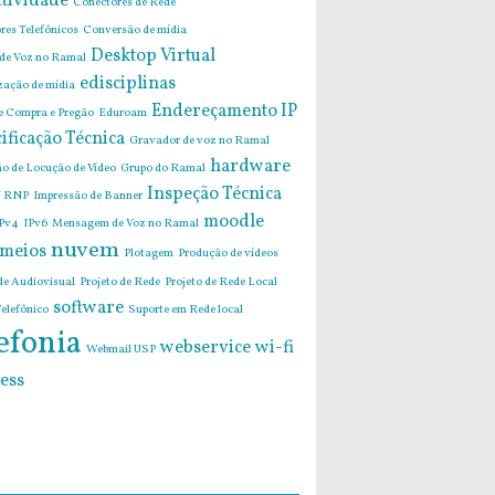
tividade
Conectores de Rede
res Telefônicos
Conversão de mídia
Desktop Virtual
 de Voz no Ramal
edisciplinas
zação de mídia
Endereçamento IP
de Compra e Pregão
Eduroam
ificação Técnica
Gravador de voz no Ramal
hardware
o de Locução de Vídeo
Grupo do Ramal
Inspeção Técnica
 RNP
Impressão de Banner
moodle
Pv4
IPv6
Mensagem de Voz no Ramal
nuvem
imeios
Plotagem
Produção de vídeos
de Audiovisual
Projeto de Rede
Projeto de Rede Local
software
elefônico
Suporte em Rede local
efonia
webservice
wi-fi
Webmail USP
ess