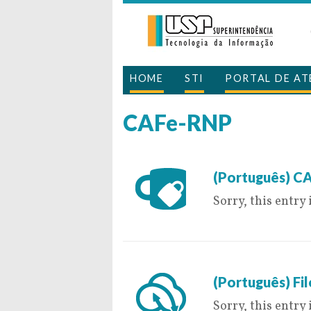
HOME
STI
PORTAL DE A
CAFe-RNP
28 de July de 201
(Português) C
Sorry, this entry 
15 de June de 201
(Português) F
Sorry, this entry 