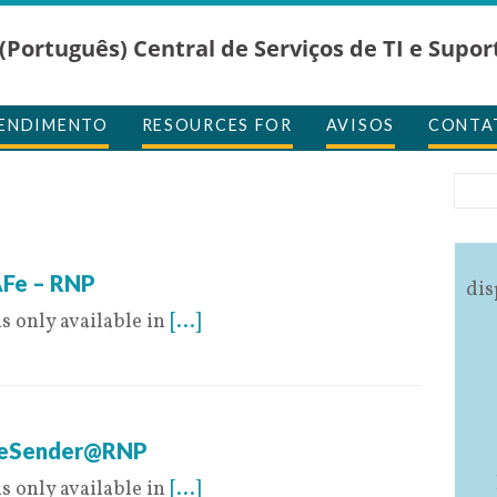
(Português) Central de Serviços de TI e Supor
TENDIMENTO
RESOURCES FOR
AVISOS
CONTA
6
AFe – RNP
dis
is only available in
[...]
6
ileSender@RNP
is only available in
[...]