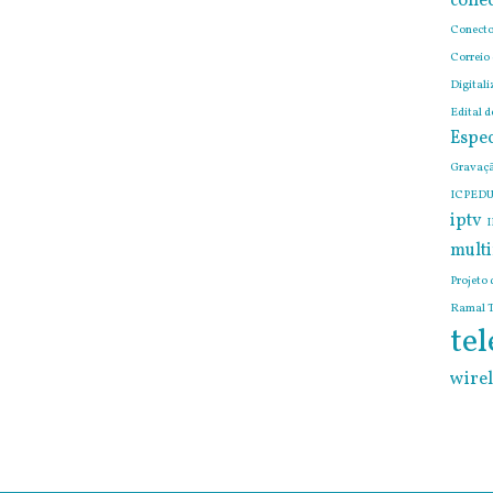
conec
Conecto
Correio
Digitali
Edital 
Espec
Gravaçã
ICPEDU
iptv
I
mult
Projeto 
Ramal T
tel
wirel