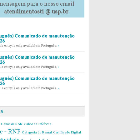
mensagem para o nosso email
atendimentosti @ usp.br
uguês) Comunicado de manutenção
26
his entry is only available in Português.
»
uguês) Comunicado de manutenção
26
his entry is only available in Português.
»
uguês) Comunicado de manutenção
26
his entry is only available in Português.
»
GS
Cabos de Rede
Cabos de Tefefonia
e - RNP
Categoria do Ramal
Certificado Digital