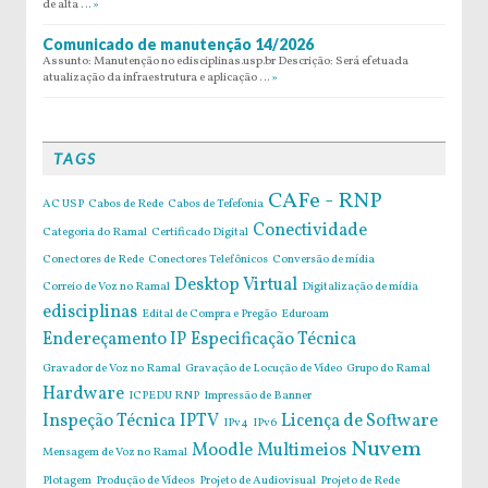
de alta …
»
Comunicado de manutenção 14/2026
Assunto: Manutenção no edisciplinas.usp.br Descrição: Será efetuada
atualização da infraestrutura e aplicação …
»
TAGS
CAFe - RNP
AC USP
Cabos de Rede
Cabos de Tefefonia
Conectividade
Categoria do Ramal
Certificado Digital
Conectores de Rede
Conectores Telefônicos
Conversão de mídia
Desktop Virtual
Correio de Voz no Ramal
Digitalização de mídia
edisciplinas
Edital de Compra e Pregão
Eduroam
Endereçamento IP
Especificação Técnica
Gravador de Voz no Ramal
Gravação de Locução de Vídeo
Grupo do Ramal
Hardware
ICPEDU RNP
Impressão de Banner
Inspeção Técnica
IPTV
Licença de Software
IPv4
IPv6
Nuvem
Moodle
Multimeios
Mensagem de Voz no Ramal
Plotagem
Produção de Vídeos
Projeto de Audiovisual
Projeto de Rede