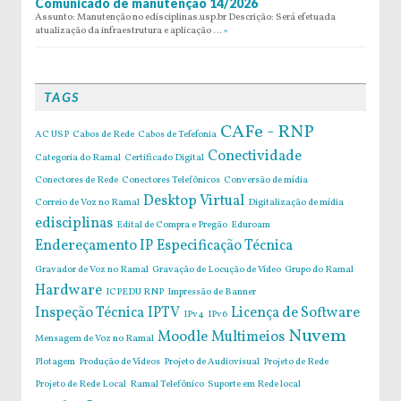
Comunicado de manutenção 14/2026
Assunto: Manutenção no edisciplinas.usp.br Descrição: Será efetuada
atualização da infraestrutura e aplicação …
»
TAGS
CAFe - RNP
AC USP
Cabos de Rede
Cabos de Tefefonia
Conectividade
Categoria do Ramal
Certificado Digital
Conectores de Rede
Conectores Telefônicos
Conversão de mídia
Desktop Virtual
Correio de Voz no Ramal
Digitalização de mídia
edisciplinas
Edital de Compra e Pregão
Eduroam
Endereçamento IP
Especificação Técnica
Gravador de Voz no Ramal
Gravação de Locução de Vídeo
Grupo do Ramal
Hardware
ICPEDU RNP
Impressão de Banner
Inspeção Técnica
IPTV
Licença de Software
IPv4
IPv6
Nuvem
Moodle
Multimeios
Mensagem de Voz no Ramal
Plotagem
Produção de Vídeos
Projeto de Audiovisual
Projeto de Rede
Projeto de Rede Local
Ramal Telefônico
Suporte em Rede local