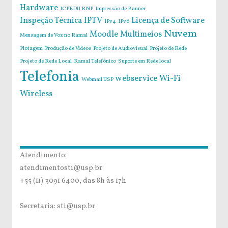
Hardware
ICPEDU RNP
Impressão de Banner
Inspeção Técnica
IPTV
Licença de Software
IPv4
IPv6
Nuvem
Moodle
Multimeios
Mensagem de Voz no Ramal
Plotagem
Produção de Vídeos
Projeto de Audiovisual
Projeto de Rede
Projeto de Rede Local
Ramal Telefônico
Suporte em Rede local
Telefonia
webservice
Wi-Fi
Webmail USP
Wireless
Atendimento:
atendimentosti@usp.br
+55 (11) 3091 6400, das 8h às 17h
Secretaria: sti@usp.br