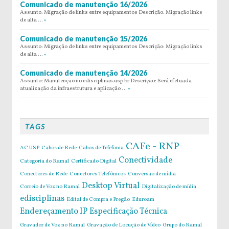
Comunicado de manutenção 16/2026
Assunto: Migração de links entre equipamentos Descrição: Migração links
de alta …
»
Comunicado de manutenção 15/2026
Assunto: Migração de links entre equipamentos Descrição: Migração links
de alta …
»
Comunicado de manutenção 14/2026
Assunto: Manutenção no edisciplinas.usp.br Descrição: Será efetuada
atualização da infraestrutura e aplicação …
»
TAGS
CAFe - RNP
AC USP
Cabos de Rede
Cabos de Tefefonia
Conectividade
Categoria do Ramal
Certificado Digital
Conectores de Rede
Conectores Telefônicos
Conversão de mídia
Desktop Virtual
Correio de Voz no Ramal
Digitalização de mídia
edisciplinas
Edital de Compra e Pregão
Eduroam
Endereçamento IP
Especificação Técnica
Gravador de Voz no Ramal
Gravação de Locução de Vídeo
Grupo do Ramal