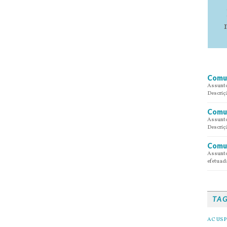
Comun
Assunto
Descriç
Comun
Assunto
Descriç
Comun
Assunto
efetuada
TA
AC USP