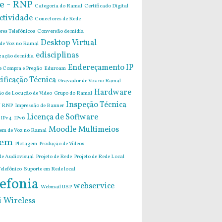
e - RNP
Categoria do Ramal
Certificado Digital
ctividade
Conectores de Rede
res Telefônicos
Conversão de mídia
Desktop Virtual
 de Voz no Ramal
edisciplinas
zação de mídia
Endereçamento IP
de Compra e Pregão
Eduroam
ificação Técnica
Gravador de Voz no Ramal
Hardware
o de Locução de Vídeo
Grupo do Ramal
Inspeção Técnica
 RNP
Impressão de Banner
Licença de Software
IPv4
IPv6
Moodle
Multimeios
m de Voz no Ramal
em
Plotagem
Produção de Vídeos
de Audiovisual
Projeto de Rede
Projeto de Rede Local
elefônico
Suporte em Rede local
efonia
webservice
Webmail USP
i
Wireless