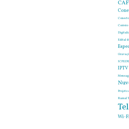
CAF
Cone
Conecto
Correio
Digitali
Edital 
Espec
Gravaçã
ICPEDU
IPTV
Mensage
Nuv
Projeto 
Ramal T
Tel
Wi-F