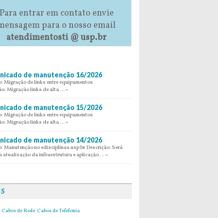
Para entrar em contato envie
mensagem para o nosso email
atendimentosti @ usp.br
icado de manutenção 16/2026
: Migração de links entre equipamentos
ão: Migração links de alta …
»
icado de manutenção 15/2026
: Migração de links entre equipamentos
ão: Migração links de alta …
»
icado de manutenção 14/2026
: Manutenção no edisciplinas.usp.br Descrição: Será
 atualização da infraestrutura e aplicação …
»
GS
Cabos de Rede
Cabos de Tefefonia