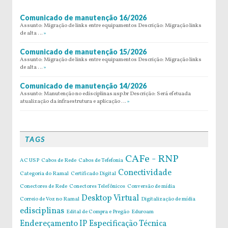
Comunicado de manutenção 16/2026
Assunto: Migração de links entre equipamentos Descrição: Migração links
de alta …
»
Comunicado de manutenção 15/2026
Assunto: Migração de links entre equipamentos Descrição: Migração links
de alta …
»
Comunicado de manutenção 14/2026
Assunto: Manutenção no edisciplinas.usp.br Descrição: Será efetuada
atualização da infraestrutura e aplicação …
»
TAGS
CAFe - RNP
AC USP
Cabos de Rede
Cabos de Tefefonia
Conectividade
Categoria do Ramal
Certificado Digital
Conectores de Rede
Conectores Telefônicos
Conversão de mídia
Desktop Virtual
Correio de Voz no Ramal
Digitalização de mídia
edisciplinas
Edital de Compra e Pregão
Eduroam
Endereçamento IP
Especificação Técnica