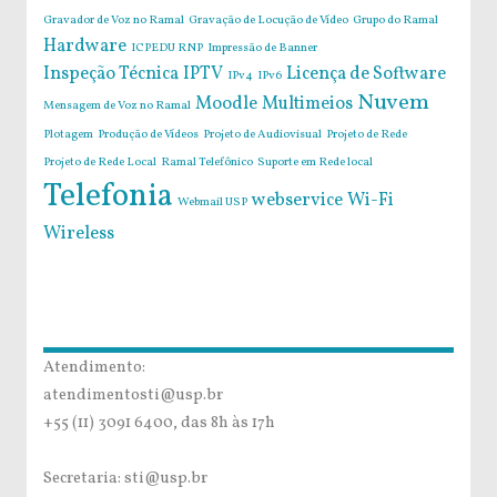
Gravador de Voz no Ramal
Gravação de Locução de Vídeo
Grupo do Ramal
Hardware
ICPEDU RNP
Impressão de Banner
Inspeção Técnica
IPTV
Licença de Software
IPv4
IPv6
Nuvem
Moodle
Multimeios
Mensagem de Voz no Ramal
Plotagem
Produção de Vídeos
Projeto de Audiovisual
Projeto de Rede
Projeto de Rede Local
Ramal Telefônico
Suporte em Rede local
Telefonia
webservice
Wi-Fi
Webmail USP
Wireless
Atendimento:
atendimentosti@usp.br
+55 (11) 3091 6400, das 8h às 17h
Secretaria: sti@usp.br