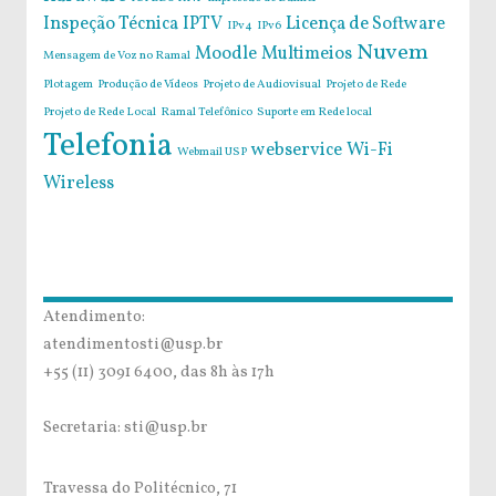
Inspeção Técnica
IPTV
Licença de Software
IPv4
IPv6
Nuvem
Moodle
Multimeios
Mensagem de Voz no Ramal
Plotagem
Produção de Vídeos
Projeto de Audiovisual
Projeto de Rede
Projeto de Rede Local
Ramal Telefônico
Suporte em Rede local
Telefonia
webservice
Wi-Fi
Webmail USP
Wireless
Atendimento:
atendimentosti@usp.br
+55 (11) 3091 6400, das 8h às 17h
Secretaria: sti@usp.br
Travessa do Politécnico, 71