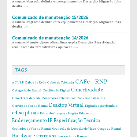
Assunto: Migração de links entre equipamentos Descrição: Migração links
de alta …
»
Comunicado de manutenção 15/2026
Assunto: Migração de links entre equipamentos Descrição: Migração links
de alta …
»
Comunicado de manutenção 14/2026
Assunto: Manutenção no edisciplinas.usp.br Descrição: Será efetuada
atualização da infraestrutura e aplicação …
»
TAGS
CAFe - RNP
AC USP
Cabos de Rede
Cabos de Tefefonia
Conectividade
Categoria do Ramal
Certificado Digital
Conectores de Rede
Conectores Telefônicos
Conversão de mídia
Desktop Virtual
Correio de Voz no Ramal
Digitalização de mídia
edisciplinas
Edital de Compra e Pregão
Eduroam
Endereçamento IP
Especificação Técnica
Gravador de Voz no Ramal
Gravação de Locução de Vídeo
Grupo do Ramal
Hardware
ICPEDU RNP
Impressão de Banner