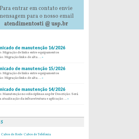
Para entrar em contato envie
mensagem para o nosso email
atendimentosti @ usp.br
icado de manutenção 16/2026
: Migração de links entre equipamentos
ão: Migração links de alta …
»
icado de manutenção 15/2026
: Migração de links entre equipamentos
ão: Migração links de alta …
»
icado de manutenção 14/2026
: Manutenção no edisciplinas.usp.br Descrição: Será
 atualização da infraestrutura e aplicação …
»
GS
Cabos de Rede
Cabos de Tefefonia