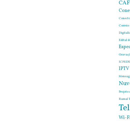
CAF
Cone
Conecto
Correio
Digitali
Edital 
Espec
Gravaçã
ICPEDU
IPTV
Mensage
Nuv
Projeto 
Ramal T
Tel
Wi-F