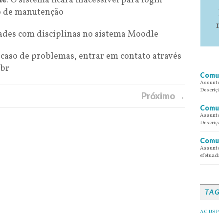
de
: O sistema ficará inacessível para login
o de manutenção
dades com disciplinas no sistema Moodle
caso de problemas, entrar em contato através
.br
Comun
Assunto
Descriç
Próximo →
Comun
Assunto
Descriç
Comun
Assunto
efetuada
TA
AC USP