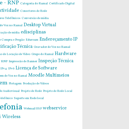
e - RNP
Categoria do Ramal
Certificado Digital
ctividade
Conectores de Rede
res Telefônicos
Conversão de mídia
Desktop Virtual
 de Voz no Ramal
edisciplinas
zação de mídia
Endereçamento IP
de Compra e Pregão
Eduroam
ificação Técnica
Gravador de Voz no Ramal
Hardware
o de Locução de Vídeo
Grupo do Ramal
Inspeção Técnica
 RNP
Impressão de Banner
Licença de Software
IPv4
IPv6
Moodle
Multimeios
m de Voz no Ramal
em
Plotagem
Produção de Vídeos
de Audiovisual
Projeto de Rede
Projeto de Rede Local
elefônico
Suporte em Rede local
efonia
webservice
Webmail USP
i
Wireless