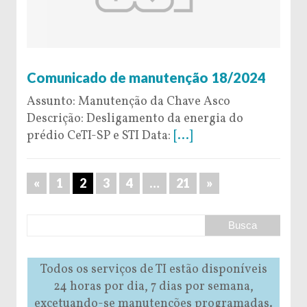
5 de September de 2024
Comunicado de manutenção 18/2024
Assunto: Manutenção da Chave Asco
Descrição: Desligamento da energia do
prédio CeTI-SP e STI Data:
[...]
«
1
2
3
4
…
21
»
Todos os serviços de TI estão disponíveis
24 horas por dia, 7 dias por semana,
excetuando-se manutenções programadas.