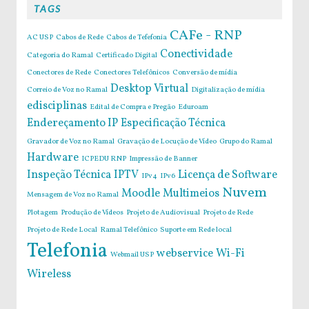
TAGS
CAFe - RNP
AC USP
Cabos de Rede
Cabos de Tefefonia
Conectividade
Categoria do Ramal
Certificado Digital
Conectores de Rede
Conectores Telefônicos
Conversão de mídia
Desktop Virtual
Correio de Voz no Ramal
Digitalização de mídia
edisciplinas
Edital de Compra e Pregão
Eduroam
Endereçamento IP
Especificação Técnica
Gravador de Voz no Ramal
Gravação de Locução de Vídeo
Grupo do Ramal
Hardware
ICPEDU RNP
Impressão de Banner
Inspeção Técnica
IPTV
Licença de Software
IPv4
IPv6
Nuvem
Moodle
Multimeios
Mensagem de Voz no Ramal
Plotagem
Produção de Vídeos
Projeto de Audiovisual
Projeto de Rede
Projeto de Rede Local
Ramal Telefônico
Suporte em Rede local
Telefonia
webservice
Wi-Fi
Webmail USP
Wireless