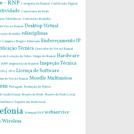
e - RNP
Categoria do Ramal
Certificado Digital
ctividade
Conectores de Rede
res Telefônicos
Conversão de mídia
Desktop Virtual
 de Voz no Ramal
edisciplinas
zação de mídia
Endereçamento IP
de Compra e Pregão
Eduroam
ificação Técnica
Gravador de Voz no Ramal
Hardware
o de Locução de Vídeo
Grupo do Ramal
Inspeção Técnica
 RNP
Impressão de Banner
Licença de Software
IPv4
IPv6
Moodle
Multimeios
m de Voz no Ramal
em
Plotagem
Produção de Vídeos
de Audiovisual
Projeto de Rede
Projeto de Rede Local
elefônico
Suporte em Rede local
efonia
webservice
Webmail USP
i
Wireless