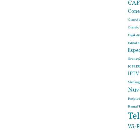
CAF
Cone
Conecto
Correio
Digitali
Edital 
Espec
Gravaçã
ICPEDU
IPTV
Mensage
Nuv
Projeto 
Ramal T
Tel
Wi-F