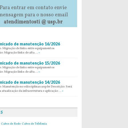
Para entrar em contato envie
mensagem para o nosso email
atendimentosti @ usp.br
icado de manutenção 16/2026
: Migração de links entre equipamentos
ão: Migração links de alta …
»
icado de manutenção 15/2026
: Migração de links entre equipamentos
ão: Migração links de alta …
»
icado de manutenção 14/2026
: Manutenção no edisciplinas.usp.br Descrição: Será
 atualização da infraestrutura e aplicação …
»
GS
Cabos de Rede
Cabos de Tefefonia