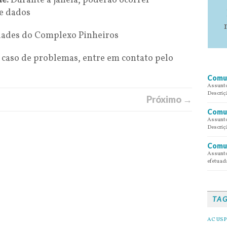
de:
Durante a janela, poderão ocorrer
 e dados
dades do Complexo Pinheiros
caso de problemas, entre em contato pelo
Comun
Assunto
Descriç
Próximo →
Comun
Assunto
Descriç
Comun
Assunto
efetuada
TA
AC USP