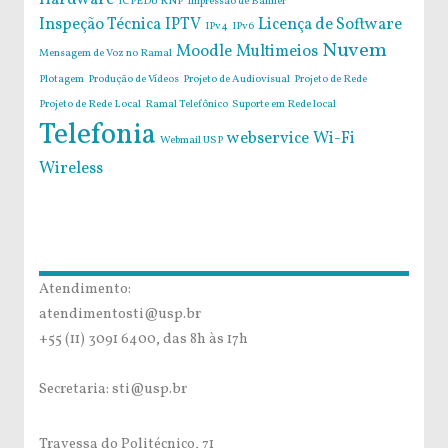
Hardware
ICPEDU RNP
Impressão de Banner
Inspeção Técnica
IPTV
Licença de Software
IPv4
IPv6
Nuvem
Moodle
Multimeios
Mensagem de Voz no Ramal
Plotagem
Produção de Vídeos
Projeto de Audiovisual
Projeto de Rede
Projeto de Rede Local
Ramal Telefônico
Suporte em Rede local
Telefonia
webservice
Wi-Fi
Webmail USP
Wireless
Atendimento:
atendimentosti@usp.br
+55 (11) 3091 6400, das 8h às 17h
Secretaria: sti@usp.br
Travessa do Politécnico, 71