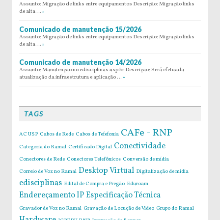
Assunto: Migração de links entre equipamentos Descrição: Migração links
de alta …
»
Comunicado de manutenção 15/2026
Assunto: Migração de links entre equipamentos Descrição: Migração links
de alta …
»
Comunicado de manutenção 14/2026
Assunto: Manutenção no edisciplinas.usp.br Descrição: Será efetuada
atualização da infraestrutura e aplicação …
»
TAGS
CAFe - RNP
AC USP
Cabos de Rede
Cabos de Tefefonia
Conectividade
Categoria do Ramal
Certificado Digital
Conectores de Rede
Conectores Telefônicos
Conversão de mídia
Desktop Virtual
Correio de Voz no Ramal
Digitalização de mídia
edisciplinas
Edital de Compra e Pregão
Eduroam
Endereçamento IP
Especificação Técnica
Gravador de Voz no Ramal
Gravação de Locução de Vídeo
Grupo do Ramal