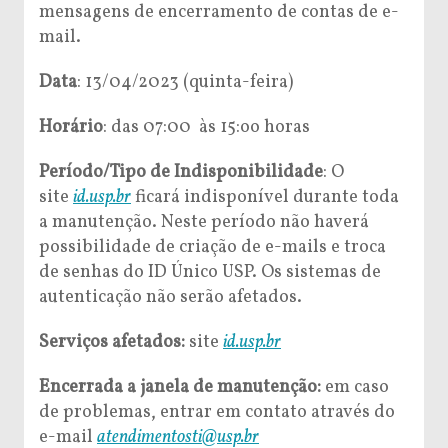
mensagens de encerramento de contas de e-
mail.
Data
: 13/04/2023 (quinta-feira)
Horário
: das 07:00 às 15:oo horas
Período/Tipo de Indisponibilidade
: O
site
id.usp.br
ficará indisponível durante toda
a manutenção. Neste período não haverá
possibilidade de criação de e-mails e troca
de senhas do ID Único USP. Os sistemas de
autenticação não serão afetados.
Serviços afetados:
site
id.usp.br
Encerrada a janela de manutenção:
em caso
de problemas, entrar em contato através do
e-mail
atendimentosti@usp.br