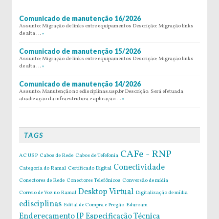
Comunicado de manutenção 16/2026
Assunto: Migração de links entre equipamentos Descrição: Migração links
de alta …
»
Comunicado de manutenção 15/2026
Assunto: Migração de links entre equipamentos Descrição: Migração links
de alta …
»
Comunicado de manutenção 14/2026
Assunto: Manutenção no edisciplinas.usp.br Descrição: Será efetuada
atualização da infraestrutura e aplicação …
»
TAGS
CAFe - RNP
AC USP
Cabos de Rede
Cabos de Tefefonia
Conectividade
Categoria do Ramal
Certificado Digital
Conectores de Rede
Conectores Telefônicos
Conversão de mídia
Desktop Virtual
Correio de Voz no Ramal
Digitalização de mídia
edisciplinas
Edital de Compra e Pregão
Eduroam
Endereçamento IP
Especificação Técnica