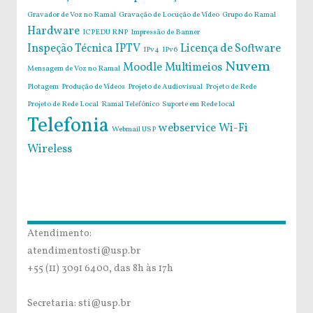
Gravador de Voz no Ramal
Gravação de Locução de Vídeo
Grupo do Ramal
Hardware
ICPEDU RNP
Impressão de Banner
Inspeção Técnica
IPTV
Licença de Software
IPv4
IPv6
Nuvem
Moodle
Multimeios
Mensagem de Voz no Ramal
Plotagem
Produção de Vídeos
Projeto de Audiovisual
Projeto de Rede
Projeto de Rede Local
Ramal Telefônico
Suporte em Rede local
Telefonia
webservice
Wi-Fi
Webmail USP
Wireless
Atendimento:
atendimentosti@usp.br
+55 (11) 3091 6400, das 8h às 17h
Secretaria: sti@usp.br