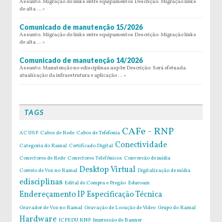
Assunto: Migração de links entre equipamentos Descrição: Migração links
de alta …
»
Comunicado de manutenção 15/2026
Assunto: Migração de links entre equipamentos Descrição: Migração links
de alta …
»
Comunicado de manutenção 14/2026
Assunto: Manutenção no edisciplinas.usp.br Descrição: Será efetuada
atualização da infraestrutura e aplicação …
»
TAGS
CAFe - RNP
AC USP
Cabos de Rede
Cabos de Tefefonia
Conectividade
Categoria do Ramal
Certificado Digital
Conectores de Rede
Conectores Telefônicos
Conversão de mídia
Desktop Virtual
Correio de Voz no Ramal
Digitalização de mídia
edisciplinas
Edital de Compra e Pregão
Eduroam
Endereçamento IP
Especificação Técnica
Gravador de Voz no Ramal
Gravação de Locução de Vídeo
Grupo do Ramal
Hardware
ICPEDU RNP
Impressão de Banner