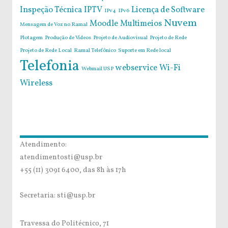
Inspeção Técnica
IPTV
Licença de Software
IPv4
IPv6
Nuvem
Moodle
Multimeios
Mensagem de Voz no Ramal
Plotagem
Produção de Vídeos
Projeto de Audiovisual
Projeto de Rede
Projeto de Rede Local
Ramal Telefônico
Suporte em Rede local
Telefonia
webservice
Wi-Fi
Webmail USP
Wireless
Atendimento:
atendimentosti@usp.br
+55 (11) 3091 6400, das 8h às 17h
Secretaria: sti@usp.br
Travessa do Politécnico, 71