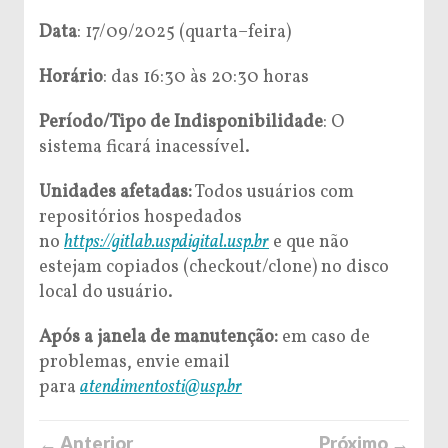
Data
:
17
/0
9
/202
5
(
quarta
–
feira)
Horário
: das 1
6
:
3
0 às 20:30 horas
Período/Tipo de Indisponibilidade
: O
sistema ficará inacessível.
Unidades afetadas:
Todos usuários com
repositórios hospedados
no
https://gitlab.uspdigital.
usp.br
e que não
estejam copiados (checkout/clone) no disco
local do usuário.
Após a janela de manutenção:
em caso de
problemas, envie email
para
atendimentosti@usp.br
← Anterior
Próximo →