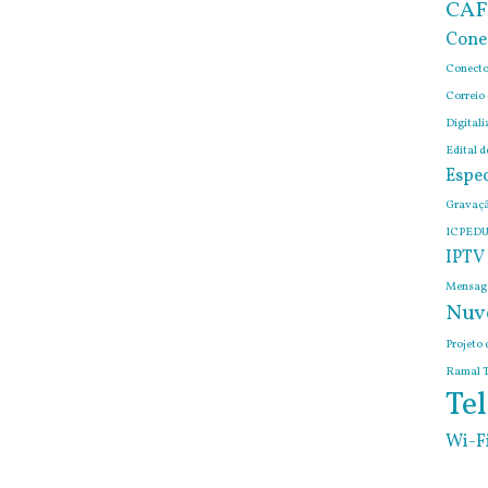
CAF
Cone
Conecto
Correio
Digitali
Edital 
Espec
Gravaçã
ICPEDU
IPTV
Mensage
Nuv
Projeto 
Ramal T
Tel
Wi-F