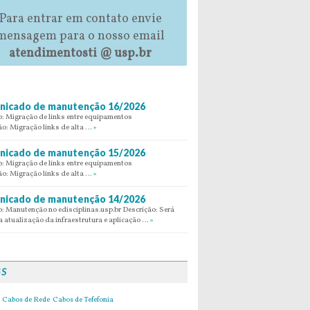
Para entrar em contato envie
mensagem para o nosso email
atendimentosti @ usp.br
icado de manutenção 16/2026
: Migração de links entre equipamentos
ão: Migração links de alta …
»
icado de manutenção 15/2026
: Migração de links entre equipamentos
ão: Migração links de alta …
»
icado de manutenção 14/2026
: Manutenção no edisciplinas.usp.br Descrição: Será
 atualização da infraestrutura e aplicação …
»
GS
Cabos de Rede
Cabos de Tefefonia