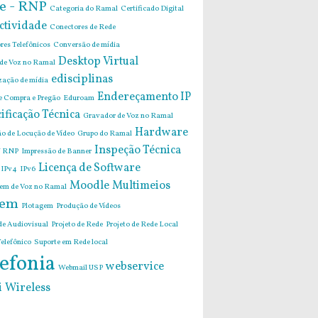
e - RNP
Categoria do Ramal
Certificado Digital
ctividade
Conectores de Rede
res Telefônicos
Conversão de mídia
Desktop Virtual
 de Voz no Ramal
edisciplinas
zação de mídia
Endereçamento IP
de Compra e Pregão
Eduroam
ificação Técnica
Gravador de Voz no Ramal
Hardware
o de Locução de Vídeo
Grupo do Ramal
Inspeção Técnica
 RNP
Impressão de Banner
Licença de Software
IPv4
IPv6
Moodle
Multimeios
m de Voz no Ramal
em
Plotagem
Produção de Vídeos
de Audiovisual
Projeto de Rede
Projeto de Rede Local
elefônico
Suporte em Rede local
efonia
webservice
Webmail USP
i
Wireless