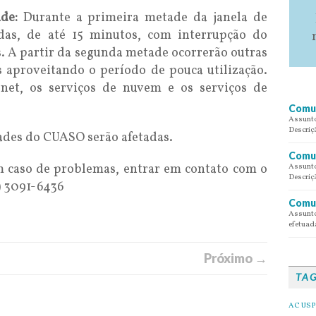
de:
Durante a primeira metade da janela de
as, de até 15 minutos, com interrupção do
. A partir da segunda metade ocorrerão outras
s aproveitando o período de pouca utilização.
rnet, os serviços de nuvem e os serviços de
Comun
Assunto
Descriç
ades do CUASO serão afetadas.
Comun
 caso de problemas, entrar em contato com o
Assunto
Descriç
1) 3091-6436
Comun
Assunto
efetuada
Próximo →
TA
AC USP