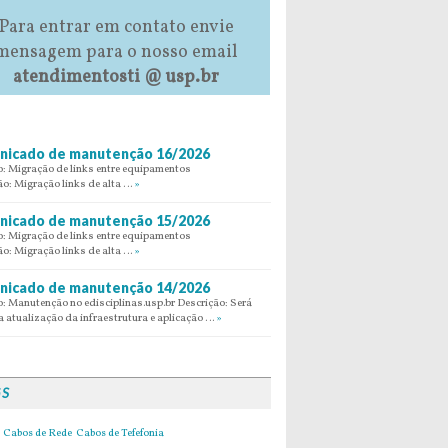
Para entrar em contato envie
mensagem para o nosso email
atendimentosti @ usp.br
icado de manutenção 16/2026
: Migração de links entre equipamentos
ão: Migração links de alta …
»
icado de manutenção 15/2026
: Migração de links entre equipamentos
ão: Migração links de alta …
»
icado de manutenção 14/2026
: Manutenção no edisciplinas.usp.br Descrição: Será
 atualização da infraestrutura e aplicação …
»
GS
Cabos de Rede
Cabos de Tefefonia