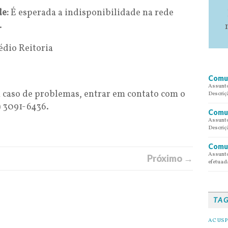
de:
É esperada a indisponibilidade na rede
.
édio Reitoria
Comun
Assunto
caso de problemas, entrar em contato com o
Descriç
) 3091-6436.
Comun
Assunto
Descriç
Comun
Assunto
Próximo →
efetuada
TA
AC USP