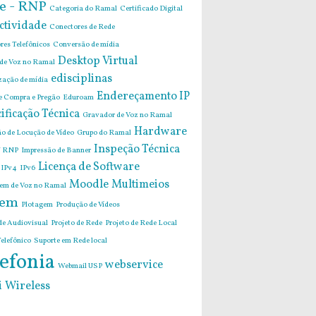
e - RNP
Categoria do Ramal
Certificado Digital
ctividade
Conectores de Rede
res Telefônicos
Conversão de mídia
Desktop Virtual
 de Voz no Ramal
edisciplinas
zação de mídia
Endereçamento IP
de Compra e Pregão
Eduroam
ificação Técnica
Gravador de Voz no Ramal
Hardware
o de Locução de Vídeo
Grupo do Ramal
Inspeção Técnica
 RNP
Impressão de Banner
Licença de Software
IPv4
IPv6
Moodle
Multimeios
m de Voz no Ramal
em
Plotagem
Produção de Vídeos
de Audiovisual
Projeto de Rede
Projeto de Rede Local
elefônico
Suporte em Rede local
efonia
webservice
Webmail USP
i
Wireless