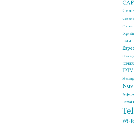
CAF
Cone
Conecto
Correio
Digitali
Edital 
Espec
Gravaçã
ICPEDU
IPTV
Mensage
Nuv
Projeto 
Ramal T
Tel
Wi-F