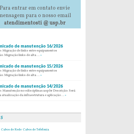
Para entrar em contato envie
mensagem para o nosso email
atendimentosti @ usp.br
icado de manutenção 16/2026
: Migração de links entre equipamentos
ão: Migração links de alta …
»
icado de manutenção 15/2026
: Migração de links entre equipamentos
ão: Migração links de alta …
»
icado de manutenção 14/2026
: Manutenção no edisciplinas.usp.br Descrição: Será
 atualização da infraestrutura e aplicação …
»
GS
Cabos de Rede
Cabos de Tefefonia