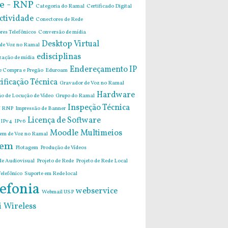
e - RNP
Categoria do Ramal
Certificado Digital
ctividade
Conectores de Rede
res Telefônicos
Conversão de mídia
Desktop Virtual
 de Voz no Ramal
edisciplinas
zação de mídia
Endereçamento IP
de Compra e Pregão
Eduroam
ificação Técnica
Gravador de Voz no Ramal
Hardware
o de Locução de Vídeo
Grupo do Ramal
Inspeção Técnica
 RNP
Impressão de Banner
Licença de Software
IPv4
IPv6
Moodle
Multimeios
m de Voz no Ramal
em
Plotagem
Produção de Vídeos
de Audiovisual
Projeto de Rede
Projeto de Rede Local
elefônico
Suporte em Rede local
efonia
webservice
Webmail USP
i
Wireless