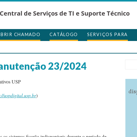
Central de Serviços de TI e Suporte Técnico
ABRIR CHAMADO
CATÁLOGO
SERVIÇOS PARA
anutenção 23/2024
rativos USP
dis
://uspdigital.usp.br
)
s os sistemas ficarão indisponíveis durante o período de