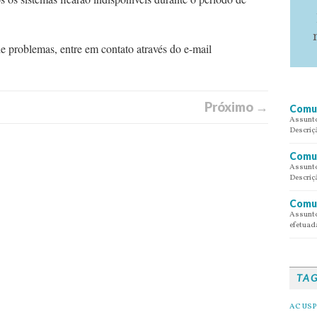
 problemas, entre em contato através do e-mail
Próximo →
Comun
Assunto
Descriç
Comun
Assunto
Descriç
Comun
Assunto
efetuada
TA
AC USP