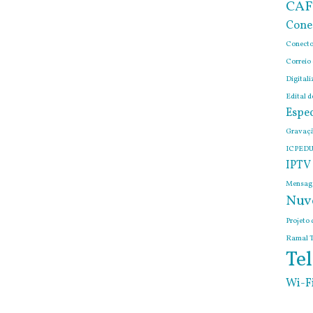
CAF
Cone
Conecto
Correio
Digitali
Edital 
Espec
Gravaçã
ICPEDU
IPTV
Mensage
Nuv
Projeto 
Ramal T
Tel
Wi-F