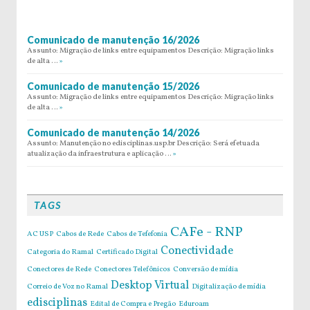
Comunicado de manutenção 16/2026
Assunto: Migração de links entre equipamentos Descrição: Migração links
de alta …
»
Comunicado de manutenção 15/2026
Assunto: Migração de links entre equipamentos Descrição: Migração links
de alta …
»
Comunicado de manutenção 14/2026
Assunto: Manutenção no edisciplinas.usp.br Descrição: Será efetuada
atualização da infraestrutura e aplicação …
»
TAGS
CAFe - RNP
AC USP
Cabos de Rede
Cabos de Tefefonia
Conectividade
Categoria do Ramal
Certificado Digital
Conectores de Rede
Conectores Telefônicos
Conversão de mídia
Desktop Virtual
Correio de Voz no Ramal
Digitalização de mídia
edisciplinas
Edital de Compra e Pregão
Eduroam