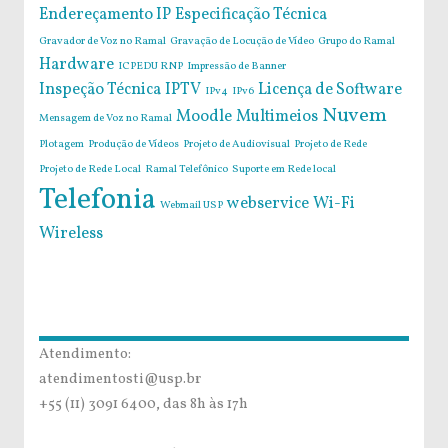
Endereçamento IP
Especificação Técnica
Gravador de Voz no Ramal
Gravação de Locução de Vídeo
Grupo do Ramal
Hardware
ICPEDU RNP
Impressão de Banner
Inspeção Técnica
IPTV
Licença de Software
IPv4
IPv6
Nuvem
Moodle
Multimeios
Mensagem de Voz no Ramal
Plotagem
Produção de Vídeos
Projeto de Audiovisual
Projeto de Rede
Projeto de Rede Local
Ramal Telefônico
Suporte em Rede local
Telefonia
webservice
Wi-Fi
Webmail USP
Wireless
Atendimento:
atendimentosti@usp.br
+55 (11) 3091 6400, das 8h às 17h