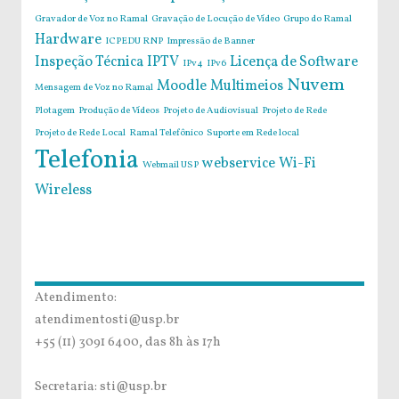
Gravador de Voz no Ramal
Gravação de Locução de Vídeo
Grupo do Ramal
Hardware
ICPEDU RNP
Impressão de Banner
Inspeção Técnica
IPTV
Licença de Software
IPv4
IPv6
Nuvem
Moodle
Multimeios
Mensagem de Voz no Ramal
Plotagem
Produção de Vídeos
Projeto de Audiovisual
Projeto de Rede
Projeto de Rede Local
Ramal Telefônico
Suporte em Rede local
Telefonia
webservice
Wi-Fi
Webmail USP
Wireless
Atendimento:
atendimentosti@usp.br
+55 (11) 3091 6400, das 8h às 17h
Secretaria: sti@usp.br