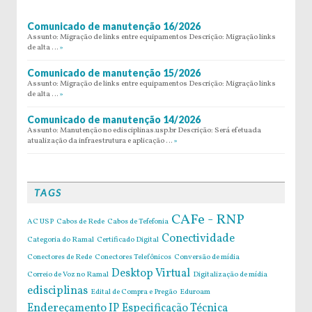
Comunicado de manutenção 16/2026
Assunto: Migração de links entre equipamentos Descrição: Migração links
de alta …
»
Comunicado de manutenção 15/2026
Assunto: Migração de links entre equipamentos Descrição: Migração links
de alta …
»
Comunicado de manutenção 14/2026
Assunto: Manutenção no edisciplinas.usp.br Descrição: Será efetuada
atualização da infraestrutura e aplicação …
»
TAGS
CAFe - RNP
AC USP
Cabos de Rede
Cabos de Tefefonia
Conectividade
Categoria do Ramal
Certificado Digital
Conectores de Rede
Conectores Telefônicos
Conversão de mídia
Desktop Virtual
Correio de Voz no Ramal
Digitalização de mídia
edisciplinas
Edital de Compra e Pregão
Eduroam
Endereçamento IP
Especificação Técnica