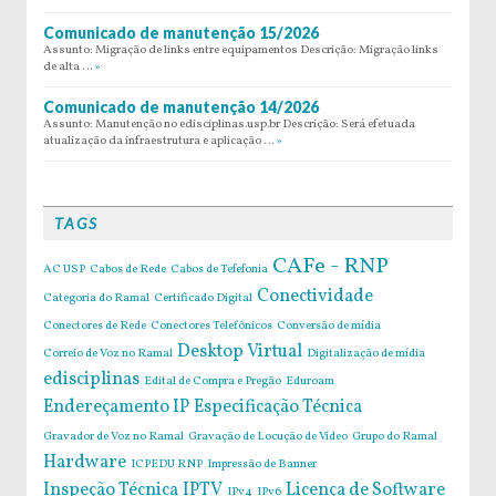
Comunicado de manutenção 15/2026
Assunto: Migração de links entre equipamentos Descrição: Migração links
de alta …
»
Comunicado de manutenção 14/2026
Assunto: Manutenção no edisciplinas.usp.br Descrição: Será efetuada
atualização da infraestrutura e aplicação …
»
TAGS
CAFe - RNP
AC USP
Cabos de Rede
Cabos de Tefefonia
Conectividade
Categoria do Ramal
Certificado Digital
Conectores de Rede
Conectores Telefônicos
Conversão de mídia
Desktop Virtual
Correio de Voz no Ramal
Digitalização de mídia
edisciplinas
Edital de Compra e Pregão
Eduroam
Endereçamento IP
Especificação Técnica
Gravador de Voz no Ramal
Gravação de Locução de Vídeo
Grupo do Ramal
Hardware
ICPEDU RNP
Impressão de Banner
Inspeção Técnica
IPTV
Licença de Software
IPv4
IPv6