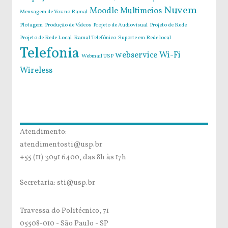
Nuvem
Moodle
Multimeios
Mensagem de Voz no Ramal
Plotagem
Produção de Vídeos
Projeto de Audiovisual
Projeto de Rede
Projeto de Rede Local
Ramal Telefônico
Suporte em Rede local
Telefonia
webservice
Wi-Fi
Webmail USP
Wireless
Atendimento:
atendimentosti@usp.br
+55 (11) 3091 6400, das 8h às 17h
Secretaria: sti@usp.br
Travessa do Politécnico, 71
05508-010 - São Paulo - SP