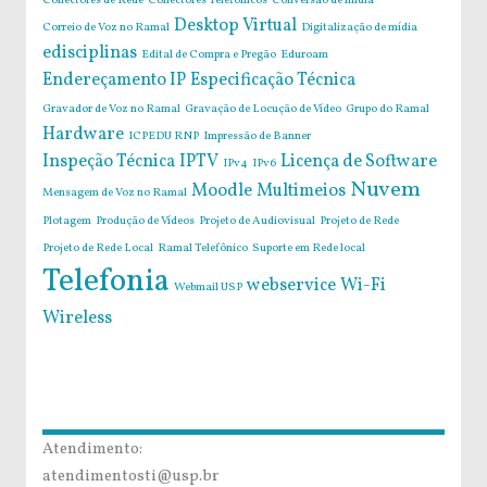
Conectores de Rede
Conectores Telefônicos
Conversão de mídia
Desktop Virtual
Correio de Voz no Ramal
Digitalização de mídia
edisciplinas
Edital de Compra e Pregão
Eduroam
Endereçamento IP
Especificação Técnica
Gravador de Voz no Ramal
Gravação de Locução de Vídeo
Grupo do Ramal
Hardware
ICPEDU RNP
Impressão de Banner
Inspeção Técnica
IPTV
Licença de Software
IPv4
IPv6
Nuvem
Moodle
Multimeios
Mensagem de Voz no Ramal
Plotagem
Produção de Vídeos
Projeto de Audiovisual
Projeto de Rede
Projeto de Rede Local
Ramal Telefônico
Suporte em Rede local
Telefonia
webservice
Wi-Fi
Webmail USP
Wireless
Atendimento:
atendimentosti@usp.br