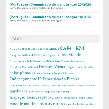
(Português) Comunicado de manutenção 15/2026
Sorry, this entry is only available in Português.
»
(Português) Comunicado de manutenção 14/2026
Sorry, this entry is only available in Português.
»
TAGS
CAFe - RNP
AC USP
Cabos de Rede
Cabos de Tefefonia
conectividade
Categoria do Ramal
Certificado Digital
Conectores de Rede
Conectores Telefônicos
Conversão de mídia
Desktop Virtual
Correio de Voz no Ramal
Digitalização de mídia
edisciplinas
Edital de Compra e Pregão
Eduroam
Endereçamento IP
Especificação Técnica
Gravador de voz no Ramal
Gravação de Locução de Vídeo
Grupo do Ramal
hardware
ICPEDU RNP
Impressão de Banner
Inspeção Técnica
iptv
IPv4
IPv6
Mensagem de Voz no Ramal
nuvem
moodle
multimeios
Plotagem
Produção de vídeos