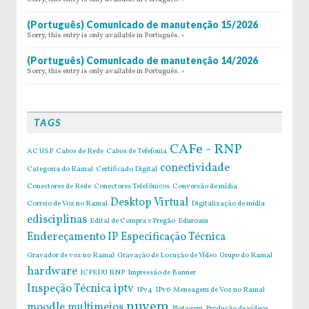
(Português) Comunicado de manutenção 15/2026
Sorry, this entry is only available in Português.
»
(Português) Comunicado de manutenção 14/2026
Sorry, this entry is only available in Português.
»
TAGS
CAFe - RNP
AC USP
Cabos de Rede
Cabos de Tefefonia
conectividade
Categoria do Ramal
Certificado Digital
Conectores de Rede
Conectores Telefônicos
Conversão de mídia
Desktop Virtual
Correio de Voz no Ramal
Digitalização de mídia
edisciplinas
Edital de Compra e Pregão
Eduroam
Endereçamento IP
Especificação Técnica
Gravador de voz no Ramal
Gravação de Locução de Vídeo
Grupo do Ramal
hardware
ICPEDU RNP
Impressão de Banner
Inspeção Técnica
iptv
IPv4
IPv6
Mensagem de Voz no Ramal
nuvem
moodle
multimeios
Plotagem
Produção de vídeos