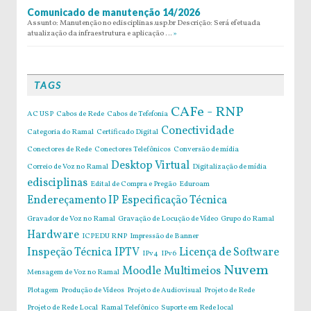
Comunicado de manutenção 14/2026
Assunto: Manutenção no edisciplinas.usp.br Descrição: Será efetuada
atualização da infraestrutura e aplicação …
»
TAGS
CAFe - RNP
AC USP
Cabos de Rede
Cabos de Tefefonia
Conectividade
Categoria do Ramal
Certificado Digital
Conectores de Rede
Conectores Telefônicos
Conversão de mídia
Desktop Virtual
Correio de Voz no Ramal
Digitalização de mídia
edisciplinas
Edital de Compra e Pregão
Eduroam
Endereçamento IP
Especificação Técnica
Gravador de Voz no Ramal
Gravação de Locução de Vídeo
Grupo do Ramal
Hardware
ICPEDU RNP
Impressão de Banner
Inspeção Técnica
IPTV
Licença de Software
IPv4
IPv6
Nuvem
Moodle
Multimeios
Mensagem de Voz no Ramal
Plotagem
Produção de Vídeos
Projeto de Audiovisual
Projeto de Rede
Projeto de Rede Local
Ramal Telefônico
Suporte em Rede local