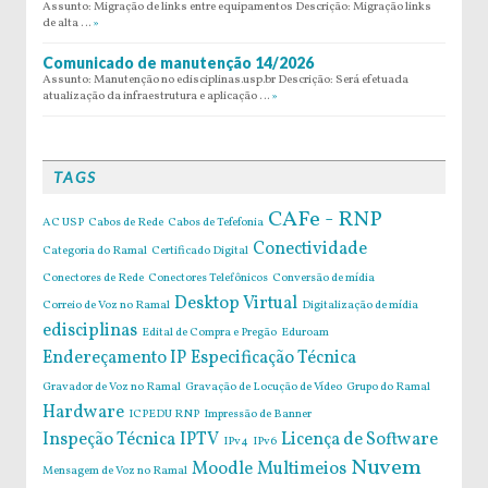
Assunto: Migração de links entre equipamentos Descrição: Migração links
de alta …
»
Comunicado de manutenção 14/2026
Assunto: Manutenção no edisciplinas.usp.br Descrição: Será efetuada
atualização da infraestrutura e aplicação …
»
TAGS
CAFe - RNP
AC USP
Cabos de Rede
Cabos de Tefefonia
Conectividade
Categoria do Ramal
Certificado Digital
Conectores de Rede
Conectores Telefônicos
Conversão de mídia
Desktop Virtual
Correio de Voz no Ramal
Digitalização de mídia
edisciplinas
Edital de Compra e Pregão
Eduroam
Endereçamento IP
Especificação Técnica
Gravador de Voz no Ramal
Gravação de Locução de Vídeo
Grupo do Ramal
Hardware
ICPEDU RNP
Impressão de Banner
Inspeção Técnica
IPTV
Licença de Software
IPv4
IPv6
Nuvem
Moodle
Multimeios
Mensagem de Voz no Ramal