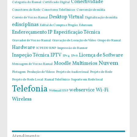
Conectividade
Categoria do Ramal
Certificado Digital
Conectores de Rede
Conectores Telefônicos
Conversão de mídia
Desktop Virtual
Correio de Voz no Ramal
Digitalização de mídia
edisciplinas
Edital de Compra e Pregão
Eduroam
Endereçamento IP
Especificação Técnica
Gravador de Voz no Ramal
Gravação de Locução de Vídeo
Grupo do Ramal
Hardware
ICPEDU RNP
Impressão de Banner
Inspeção Técnica
IPTV
Licença de Software
IPv4
IPv6
Nuvem
Moodle
Multimeios
Mensagem de Voz no Ramal
Plotagem
Produção de Vídeos
Projeto de Audiovisual
Projeto de Rede
Projeto de Rede Local
Ramal Telefônico
Suporte em Rede local
Telefonia
webservice
Wi-Fi
Webmail USP
Wireless
Atendimento: